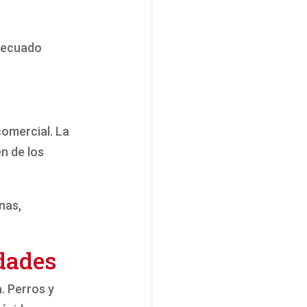
adecuado
comercial. La
n de los
nas,
idades
. Perros y