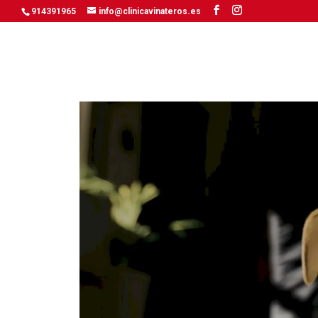
914391965
info@clinicavinateros.es