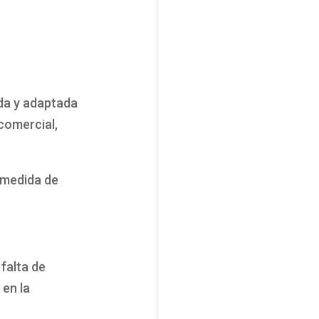
ada y adaptada
 comercial,
n medida de
falta de
 en la