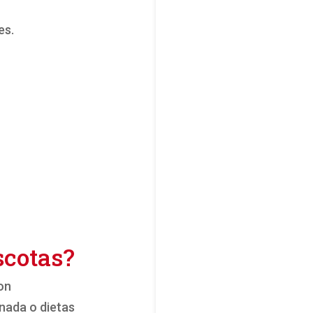
es.
scotas?
on
nada o dietas