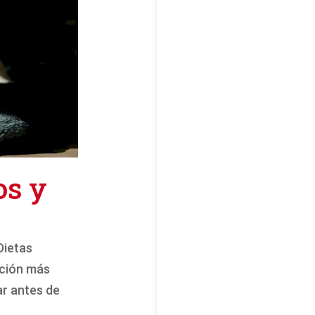
os y
Dietas
pción más
ar antes de