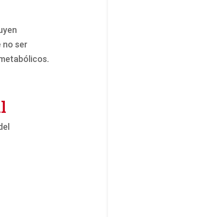
luyen
 no ser
 metabólicos.
l
del