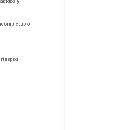
oácidos y
incompletas o
 riesgos.